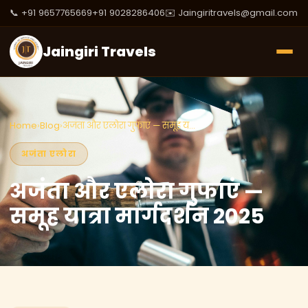
📞 +91 9657765669
+91 9028286406
✉️ Jaingiritravels@gmail.com
Jaingiri Travels
Home
›
Blog
›
अजंता और एलोरा गुफाएं — समूह य...
अजंता एलोरा
अजंता और एलोरा गुफाएं —
समूह यात्रा मार्गदर्शन 2025