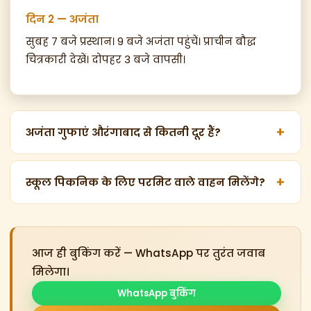
दिन 2 — अजंता
सुबह 7 बजे प्रस्थान। 9 बजे अजंता पहुंचें। प्राचीन बौद्ध
चित्रकारी देखें। दोपहर 3 बजे वापसी।
+
अजंता गुफाएं औरंगाबाद से कितनी दूर हैं?
अजंता गुफाएं छत्रपती संभाजीनगर से 100 km दूर हैं। यात्रा
में 2.5 घंटे लगते हैं। एलोरा गुफाएं केवल 30 km (45
+
स्कूल पिकनिक के लिए परमिट वाले वाहन मिलेंगे?
मिनट) दूर हैं।
हां। जैनगिरी ट्रेवल्स के सभी वाहनों के पास स्कूल यात्रा के
लिए RTO परमिट है। ड्राइवर पुलिस वेरिफाइड हैं।
आज ही बुकिंग करें — WhatsApp पर तुरंत जवाब
मिलेगा।
WhatsApp बुकिंग